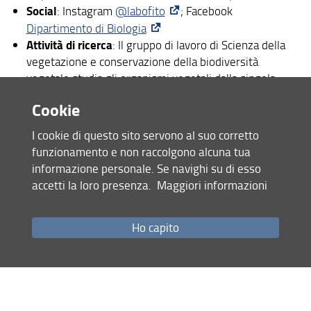
Social
: Instagram
@labofito
; Facebook
Dipartimento di Biologia
Attività di ricerca
: Il gruppo di lavoro di Scienza della
vegetazione e conservazione della biodiversità
vegetale studia gli organismi vegetali dalla singola
specie alle comunità vegetali, valutandone sia le
Cookie
caratteristiche ecologiche che gli aspetti legati alla loro
conservazione. Gli approcci utilizzati sono molteplici,
I cookie di questo sito servono al suo corretto
dalle indagini sistematiche e floristiche, all’approccio
funzionamento e non raccolgono alcuna tua
del rilievo floristico-vegetazionale e fitosociologico,
informazione personale. Se navighi su di esso
dallo studio cartografico a quello funzionale di
accetti la loro presenza.
Maggiori informazioni
comunità, incluse le analisi statistiche vegetazionali e
di ecologia quantitativa.
Ho capito
Altre INFO su Strumentazione e Collaborazioni
Disponibilità alla collaborazione:
il Laboratorio di
Scienza della vegetazione e conservazione della
biodiversità vegetale mette a disposizione le
proprie dotazioni e competenze scientifiche per