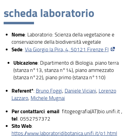
Presentazione
scheda laboratorio
Missione
Visione
Nome
: Laboratorio: Scienza della vegetazione e
Assicurazione della Qualità
conservazione della biodiversità vegetale
Sede
:
Via Giorgio la Pira, 4, 50121 Firenze FI
Organizzazione
Ubicazione
Persone
: Dipartimento di Biologia. piano terra
(stanza n°13, stanza n°14), piano ammezzato
Struttura/Sedi/Laboratori
(stanza n°22), piano primo (stanza n°110)
Bandi e Avvisi
Referent*
:
Bruno Foggi
,
Daniele Viciani
,
Lorenzo
Lazzaro
,
Michele Mugnai
I nostri siti e social
Per contattarci
email
:
fitogeografia(AT)bio.unifi.it ,
Area riservata
tel
. 0552757372
Sito Web
:
https://www.laboratoridibotanica.unifi.it/p1.html