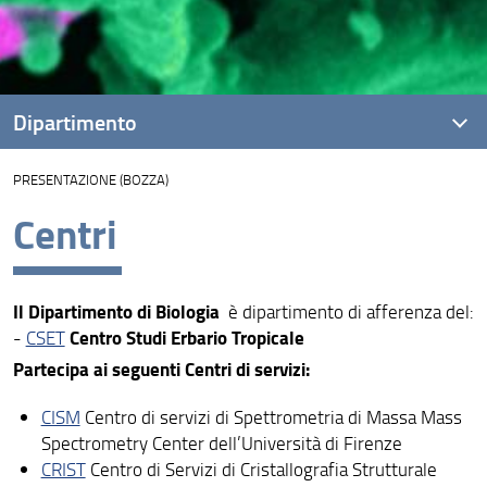
Dipartimento
PRESENTAZIONE (BOZZA)
Presentazione
Centri
Missione
Visione
Il Dipartimento di Biologia
è dipartimento di afferenza del:
Assicurazione della Qualità
Centro Studi Erbario Tropicale
-
CSET
Organizzazione
Partecipa ai seguenti Centri di servizi:
Persone
CISM
Centro di servizi di Spettrometria di Massa Mass
Spectrometry Center dell’Università di Firenze
Struttura/Sedi/Laboratori
CRIST
Centro di Servizi di Cristallografia Strutturale