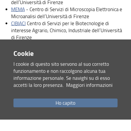
dell’Università di Firenze
Bandi e Avvisi
MEMA
- Centro di Servizi di Microscopia Elettronica e
Microanalisi dell’Università di Firenze
I nostri siti e social
CIBIACI
Centro di Servizi per le Biotecnologie di
Area riservata
interesse Agrario, Chimico, Industriale dell’Università
di Firenze
Partecipa ai seguenti Centri di Ricerca interdipartimentali:
Cookie
GiX
“Centro di Ricerca sui Giochi per il Cambiamento
I cookie di questo sito servono al suo corretto
Sociale dell’Università di Firenze
funzionamento e non raccolgono alcuna tua
Age Florence
Centro di Ricerca Florence Ageing
informazione personale. Se navighi su di esso
Research Center
accetti la loro presenza.
Maggiori informazioni
CSDC
“Centro Interdipartimentale per lo Studio delle
Dinamiche Complesse dell’Università di Firenze
Ho capito
Partecipa ai seguenti centri di ricerca interuniversitari:
CIRSEMAF
Centro interuniversitario di ricerca sulla