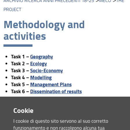
ARCHIVIO RICERCA ANNI PRECEDENTI 18-25
MECO
THE
Unità di ricerca
PROJECT
Progetti
Methodology and
Risultati e impatto
activities
Collabora con noi
FLOrence REsearch
Task 1 –
Geography
ARCHIVIO RICERCA ANNI PRECEDENTI 18-25
Task 2 –
Ecology
Task 3 –
Socio-Economy
Task 4 –
Modelling
Task 5 –
Management Plans
Task 6 –
Dissemination of results
Cookie
The researches and activities of the MECO Project have
been carried on by two following Projects:
I cookie di questo sito servono al suo corretto
funzionamento e non raccolgono alcuna tua
1. the MEDCORE project (2002-2005), ICA3-CT2002-