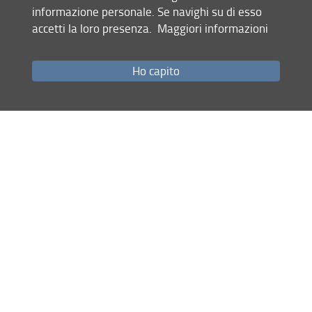
informazione personale. Se navighi su di esso
10003 , V FP
accetti la loro presenza.
Maggiori informazioni
2. the WADI project (2005-2008), INCO-CT2005-015226,
VI FP
Ho capito
Condividi
ultimo aggiornamento
17.02.2026
Mappa del sito
RSS feed
Privacy
Note Legali