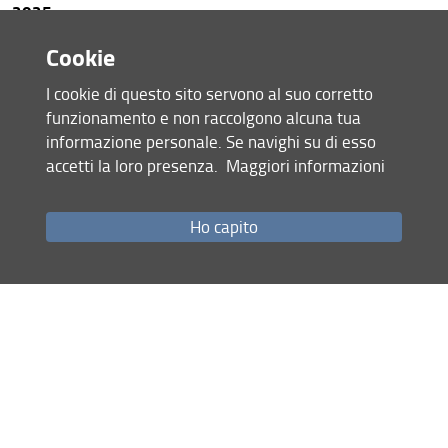
Persone
2025
Relazione Annuale di Monitoraggio e Riesame - 2025
Struttura/Sedi/Laboratori
Cookie
Bandi e Avvisi
I cookie di questo sito servono al suo corretto
Condividi
funzionamento e non raccolgono alcuna tua
I nostri siti e social
informazione personale. Se navighi su di esso
ultimo aggiornamento
accetti la loro presenza.
Maggiori informazioni
Area riservata
08.07.2026
Ho capito
Mappa del sito
RSS feed
Privacy
Note Legali
Accessibilità e usabilità
Monitoraggio
Area personale