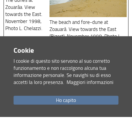
Zouarâa. View
towards the East.
November 1998,
The beach and fore-dune at
Photo L. Chelazzi.
Zoauarâ. View towards the East
(Bizert). November 1998, Photo L.
Chelazzi.
Cookie
I cookie di questo sito servono al suo corretto
funzionamento e non raccolgono alcuna tua
informazione personale. Se navighi su di esso
The dunes at
accetti la loro presenza.
Maggiori informazioni
Zouarâa. View
towards the West
Ho capito
(Tabarka).
The beach and fore-dune at
November 1998,
Zoauarâ. View towards the West
Photo L. Chelazzi.
(Tabarka). November 1998, Photo L.
Chelazzi.