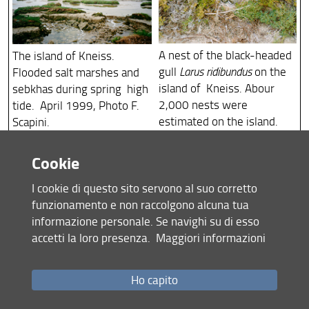
A nest of the black-headed
The island of Kneiss.
gull
Larus ridibundus
on the
Flooded salt marshes and
island of Kneiss. Abour
sebkhas during spring high
2,000 nests were
tide. April 1999, Photo F.
estimated on the island.
Scapini.
Photo F. Scapini,
15/04/99.
Cookie
I cookie di questo sito servono al suo corretto
funzionamento e non raccolgono alcuna tua
informazione personale. Se navighi su di esso
accetti la loro presenza.
Maggiori informazioni
The eastern shoreline of
Intertidal mudflats in the
Ho capito
the island of Kneiss at
Kneiss area. Collection of
spring high tide. The
carpet shells,
Venerupis sp.
,