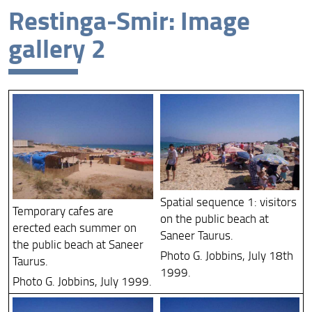
Restinga-Smir: Image
Risultati e impatto
gallery 2
Collabora con noi
FLOrence REsearch
ARCHIVIO RICERCA ANNI PRECEDENTI 18-25
Spatial sequence 1: visitors
Temporary cafes are
on the public beach at
erected each summer on
Saneer Taurus.
the public beach at Saneer
Photo G. Jobbins, July 18th
Taurus.
1999.
Photo G. Jobbins, July 1999.