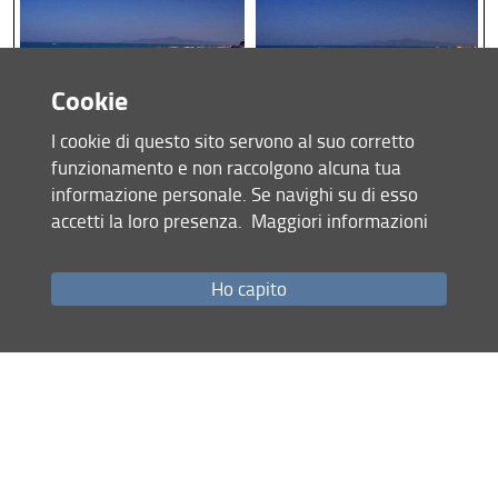
Cookie
I cookie di questo sito servono al suo corretto
Spatial sequence 2: visitors
Spatial sequence 3: visitors
funzionamento e non raccolgono alcuna tua
on the public beach at
on the public beach at
informazione personale. Se navighi su di esso
Saneer Taurus.
Saneer Taurus.
accetti la loro presenza.
Maggiori informazioni
Photo G. Jobbins, July
Photo G. Jobbins, July
18th 1999.
18th 1999.
Ho capito